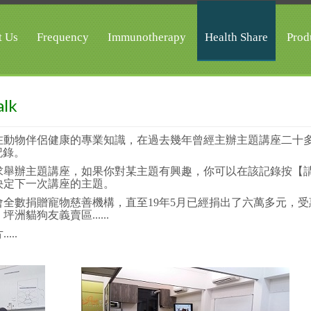
t Us
Frequency
Immunotherapy
Health Share
Prod
alk
享其在動物伴侶健康的專業知識，在過去幾年曾經主辦主題講座二十
記錄。
及需求舉辦主題講座，如果你對某主題有興趣，你可以在該記錄按【
決定下一次講座的主題。
全數捐贈寵物慈善機構，直至19年5月已經捐出了六萬多元，受
貓狗友義賣區......
...