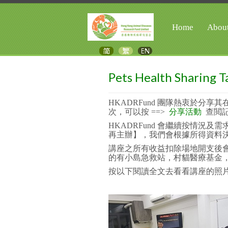
Home
Abou
Pets Health Sharing T
HKADRFund 團隊熱衷於分
次，
可以按 ==>
分享活動
查閲
HKADRFund 會繼續按情況
再主辦】，我們會根據所得資料
講座之所有收益扣除場地開支後會
的有小島急救站，村貓醫療基金，坪洲
按以下閱讀全文去看看講座的照片..