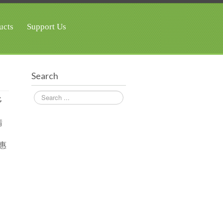
ucts
Support Us
Search
Search
多
請
惠