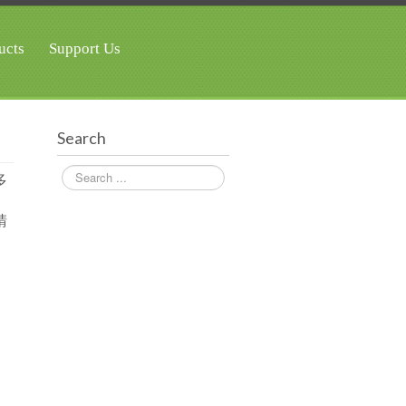
ucts
Support Us
Search
Search
多
請