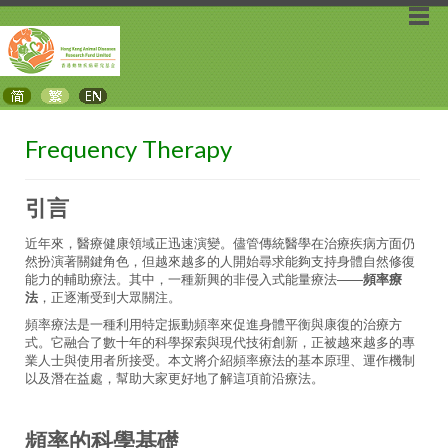
Frequency Therapy
引言
近年來，醫療健康領域正迅速演變。儘管傳統醫學在治療疾病方面仍
然扮演著關鍵角色，但越來越多的人開始尋求能夠支持身體自然修復
能力的輔助療法。其中，一種新興的非侵入式能量療法——
頻率療
法
，正逐漸受到大眾關注。
頻率療法是一種利用特定振動頻率來促進身體平衡與康復的治療方
式。它融合了數十年的科學探索與現代技術創新，正被越來越多的專
業人士與使用者所接受。本文將介紹頻率療法的基本原理、運作機制
以及潛在益處，幫助大家更好地了解這項前沿療法。
頻率的科學基礎