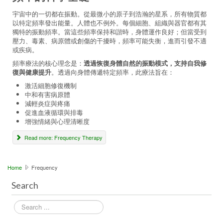
宇宙中的一切都在振動。從最微小的原子到浩瀚的星系，所有物質都
以特定頻率發出能量。人體也不例外。每個細胞、組織與器官都有其
獨特的振動頻率。當這些頻率保持和諧時，身體運作良好；但當受到
壓力、毒素、病原體或創傷的干擾時，頻率可能失衡，進而引發不適
或疾病。
頻率療法的核心理念是：
透過恢復身體自然的振動模式，支持自我修
復與健康提升
。透過向身體傳遞特定頻率，此療法旨在：
激活細胞修復機制
中和有害病原體
減輕炎症與疼痛
促進血液循環與排毒
增強情緒與心理清晰度
Read more: Frequency Therapy
Home
Frequency
Search
Search