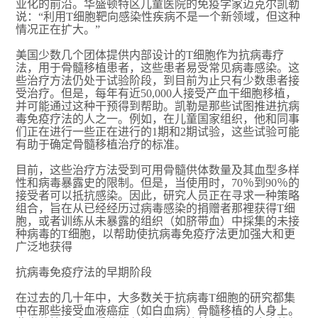
业化的前沿。华盛顿特区儿童医院的免疫学家迈克尔凯勒
说：“利用T细胞靶向感染性疾病不是一个新领域，但这种
情况正在扩大。”
美国少数几个团体提供内部设计的T细胞作为抗病毒疗
法，用于骨髓移植患者，这些患者易受常见病毒感染。这
些治疗方法仍处于试验阶段，到目前为止只有少数患者接
受治疗。但是，每年有近50,000人接受产血干细胞移植，
并可能通过这种干预得到帮助。凯勒是那些试图推进抗病
毒免疫疗法的人之一。例如，在儿童国家组织，他和同事
们正在进行一些正在进行的1期和2期试验，这些试验可能
有助于确定骨髓移植治疗的标准。
目前，这些治疗方法受到可用骨髓供体数量及其血型多样
性和病毒暴露史的限制。但是，当使用时，70％到90％的
接受者可以抵抗感染。因此，研究人员正在寻求一种策略
组合，旨在从已经经历过病毒感染的捐赠者那裡获得T细
胞，或者训练从未暴露的组织（如脐带血）中採集的未接
种病毒的T细胞，以帮助使抗病毒免疫疗法更加强大和更
广泛地获得
抗病毒免疫疗法的早期阶段
在过去的几十年中，大多数关于抗病毒T细胞的研究都集
中在那些接受血液癌症（如白血病）骨髓移植的人身上。