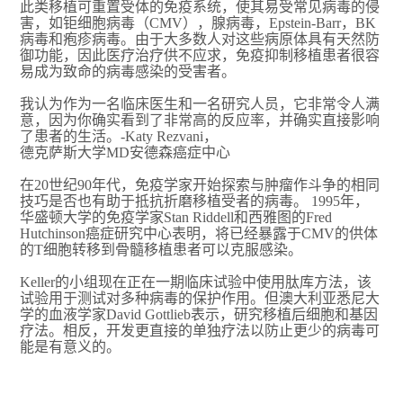
此类移植可重置受体的免疫系统，使其易受常见病毒的侵
害，如钜细胞病毒（CMV），腺病毒，Epstein-Barr，BK
病毒和疱疹病毒。由于大多数人对这些病原体具有天然防
御功能，因此医疗治疗供不应求，免疫抑制移植患者很容
易成为致命的病毒感染的受害者。
我认为作为一名临床医生和一名研究人员，它非常令人满
意，因为你确实看到了非常高的反应率，并确实直接影响
了患者的生活。-Katy Rezvani，
德克萨斯大学MD安德森癌症中心
在20世纪90年代，免疫学家开始探索与肿瘤作斗争的相同
技巧是否也有助于抵抗折磨移植受者的病毒。 1995年，
华盛顿大学的免疫学家Stan Riddell和西雅图的Fred
Hutchinson癌症研究中心表明，将已经暴露于CMV的供体
的T细胞转移​​到骨髓移植患者可以克服感染。
Keller的小组现在正在一期临床试验中使用肽库方法，该
试验用于测试对多种病毒的保护作用。但澳大利亚悉尼大
学的血液学家David Gottlieb表示，研究移植后细胞和基因
疗法。相反，开发更直接的单独疗法以防止更少的病毒可
能是有意义的。