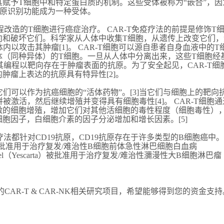
赋予T细胞中和特定蛋白质的机制。这些受体被称为“嵌合”，因
抗原识别功能成为一种受体。
工程改造的T细胞进行癌症治疗。 CAR-T免疫疗法的前提是修饰T
向和破坏它们。科学家从人体中收集T细胞，从遗传上改变它们，
内以攻击其肿瘤[1]。 CAR-T细胞可以源自患者自身血液中的T
体（同种异体）的T细胞。一旦从人体中分离出来，这些T细胞经
其编程以靶向存在于肿瘤表面的抗原。为了安全起见，CAR-T细
肿瘤上表达的抗原具有特异性[2]。
它们可以作为抗癌细胞的“活体药物”。[3]当它们与细胞上的靶向
併被激活，然后继续增殖并变得具有细胞毒性[4]。 CAR-T细胞通
激的细胞增殖，增加它们对其他活细胞的毒性程度（细胞毒性）
胞因子，白细胞介素的因子分泌增加和增长因素。[5]
-T疗法都针对CD19抗原，CD19抗原存在于许多类型的B细胞癌中
（Kymriah）被批准用于治疗复发/难治性B细胞前体急性淋巴细胞白血病
iloleucel（Yescarta）被批准用于治疗复发/难治性瀰漫性大B细胞淋巴瘤
CAR-T & CAR-NK相关研究项目，希望能够得到您的资金支持