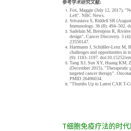
参考学术研究文献:
Fox, Maggie (July 12, 2017). "
Left". NBC News.
Srivastava S, Riddell SR (Augus
Immunology. 36 (8): 494–502. d
Sadelain M, Brentjens R, Rivière 
design". Cancer Discovery. 3 
23550147.
Hartmann J, Schüßler-Lenz M, B
challenges and opportunities in 
(9): 1183–1197. doi:10.15252/
Tang XJ, Sun XY, Huang KM, Z
(December 2015). "Therapeutic po
targeted cancer therapy". Oncot
PMID 26496034.
"Thumbs Up to Latest CAR T-Ce
T细胞免疫疗法的时代