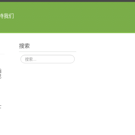
持我们
搜索
搜
索
指
巴
，
士
！