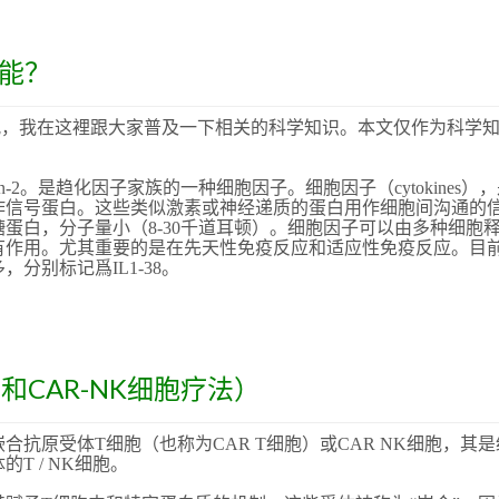
功能？
情况，我在这裡跟大家普及一下相关的科学知识。本文仅作为科学
eukin-2。是趋化因子家族的一种细胞因子。细胞因子（cytokines）
作信号蛋白。这些类似激素或神经递质的蛋白用作细胞间沟通的
蛋白，分子量小（8-30千道耳顿）。细胞因子可以由多种细胞
有作用。尤其重要的是在先天性免疫反应和适应性免疫反应。目
分别标记爲IL1-38。
和CAR-NK细胞疗法）
抗原受体T细胞（也称为CAR T细胞）或CAR NK细胞，其是
T / NK细胞。