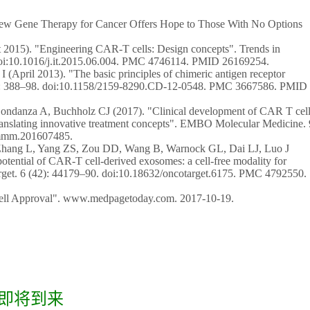
New Gene Therapy for Cancer Offers Hope to Those With No Options
t 2015). "Engineering CAR-T cells: Design concepts". Trends in
oi:10.1016/j.it.2015.06.004. PMC 4746114. PMID 26169254.
I (April 2013). "The basic principles of chimeric antigen receptor
(4): 388–98. doi:10.1158/2159-8290.CD-12-0548. PMC 3667586. PMID
ondanza A, Buchholz CJ (2017). "Clinical development of CAR T cell
translating innovative treatment concepts". EMBO Molecular Medicine. 
emmm.201607485.
hang L, Yang ZS, Zou DD, Wang B, Warnock GL, Dai LJ, Luo J
tential of CAR-T cell-derived exosomes: a cell-free modality for
arget. 6 (42): 44179–90. doi:10.18632/oncotarget.6175. PMC 4792550.
ll Approval". www.medpagetoday.com. 2017-10-19.
即将到来