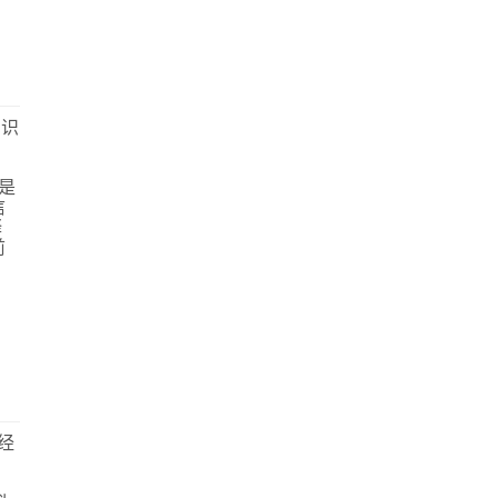
知识
，是
信
释
前
经