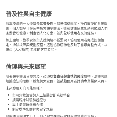
普及性與自主健康
頻率療法的一大優勢是其
普及性
。隨著價格親民、操作簡便的系統問
世，個人如今可在家中探索頻率療法。這種健康民主化趨勢鼓勵人們
主動管理健康，制定個人化方案，並與全球使用者交流經驗。
線上論壇、教學資源與支援網絡不斷湧現，協助使用者完成設備設
定、排除故障與規劃療程。這種協作精神也反映了醫療向整合式、以
病患 (人及動物) 為本的方向發展。
倫理與未來展望
隨著頻率療法日益普及，必須以
負責任與審慎的態度
對待。治療者應
坦誠療法的限制，避免誇大宣傳，並鼓勵使用者諮詢專業醫療人員。
未來發展方向可能包括：
與可穿戴設備與人工智慧診斷系統整合
擴展臨床試驗驗證療效
與主流醫療機構合作
制定標準化療程與安全規範
頻率療法的潛力巨大，但也需要嚴謹研究與倫理實踐的支持。