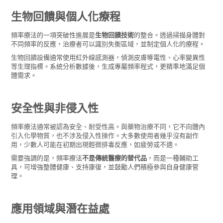
生物回饋與個人化療程
頻率療法的一項突破性進展是
生物回饋技術
的整合。透過掃描身體對
不同頻率的反應，治療者可以識別失衡區域，並制定個人化的療程。
生物回饋設備通常使用紅外線感測器，偵測皮膚導電性、心率變異性
等生理指標。系統分析數據後，生成專屬頻率程式，更精準地滿足個
體需求。
安全性與非侵入性
頻率療法通常被認為安全、耐受性高。與藥物治療不同，它不向體內
引入化學物質，也不涉及侵入性操作。大多數使用者幾乎沒有副作
用，少數人可能在初期出現輕微排毒反應，如疲勞或不適。
需要強調的是，頻率療法
不是傳統醫療的替代品
，而是一種輔助工
具，可增強整體健康、支持康復，並鼓勵人們積極參與自身健康管
理。
應用領域與潛在益處